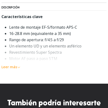
DESCRIPCIÓN
Características clave
Lente de montaje EF-S/formato APS-C
16-28.8 mm (equivalente a 35 mm)
Rango de apertura: f/4.5 a f/29
Un elemento UD y un elemento asférico
Revestimiento Super Spectra
Motor AF paso a paso STM
Estabilizador óptico de imagen
Leer más
Diafragma redondeado de 7 hojas
Descripción general de Canon
EF-S 10-18mm f/4.5-5.6 IS STM
También podría interesarte
Un zoom gran angular flexible en un formato compacto, el
EF-S 10-18mm f/4.5-5.6 IS STM
de
Canon
es un objetivo