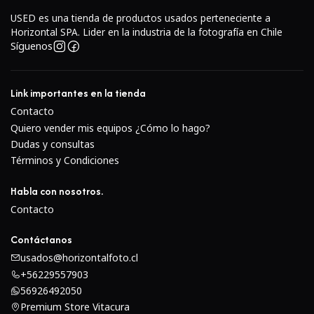
deslumbramiento.Produce un hermoso bokeh de fondo.
USED es una tienda de productos usados perteneciente a
Horizontal SPA. Lider en la industria de la fotografía en Chile
Síguenos
Link importantes en la tienda
Contacto
Quiero vender mis equipos ¿Cómo lo hago?
Dudas y consultas
Términos y Condiciones
Habla con nosotros.
Contacto
Contáctanos
usados@horizontalfoto.cl
+56229557903
56926492050
Premium Store Vitacura