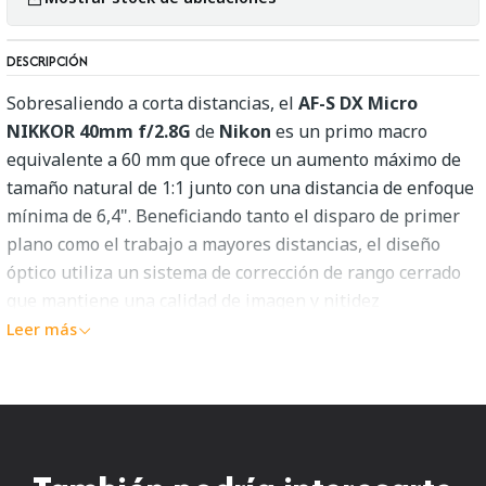
DESCRIPCIÓN
Sobresaliendo a corta distancias, el
AF-S DX Micro
NIKKOR 40mm f/2.8G
de
Nikon
es un primo macro
equivalente a 60 mm que ofrece un aumento máximo de
tamaño natural de 1:1 junto con una distancia de enfoque
mínima de 6,4". Beneficiando tanto el disparo de primer
plano como el trabajo a mayores distancias, el diseño
óptico utiliza un sistema de corrección de rango cerrado
que mantiene una calidad de imagen y nitidez
consistentes en todo el rango de enfoque. Los elementos
Leer más
individuales también cuentan con un revestimiento súper
integrado, que suprime los destellos y las imágenes
fantasma para un mayor contraste y fidelidad de color y
duras condiciones de iluminación. Además,
complementando las capacidades de imagen, un motor de