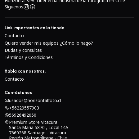
Horizontal SPA. Lider en la industria de la fotografía en Chile
preciso, junto con una anulación de enfoque manual a
Síguenos
tiempo completo.El diafragma redondeado de siete hojas
promueve una agradable calidad desenfocada que
Link importantes en la tienda
beneficia el uso de poca profundidad de campo y técnicas
Contacto
de enfoque selectivo.
Quiero vender mis equipos ¿Cómo lo hago?
Dudas y consultas
Términos y Condiciones
Habla con nosotros.
Contacto
Contáctanos
usados@horizontalfoto.cl
+56229557903
56926492050
Premium Store Vitacura
Santa Maria 5870 , Local 14A
7660268 Santiago - Vitacura
Región Metropolitana - Chile