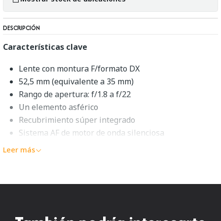
DESCRIPCIÓN
Características clave
Lente con montura F/formato DX
52,5 mm (equivalente a 35 mm)
Rango de apertura: f/1.8 a f/22
Un elemento asférico
Recubrimiento súper integrado
Sistema AF de motor de onda silenciosa
Diafragma redondeado de 7 aspas
Leer más
Nikon AF-S DX NIKKOR 35mm
f/1.8G Resumen
Casi tan versátil como puede ser un objetivo fijo, el
AF-S
DX NIKKOR 35mm f/1.8G
de
Nikon
es una lente