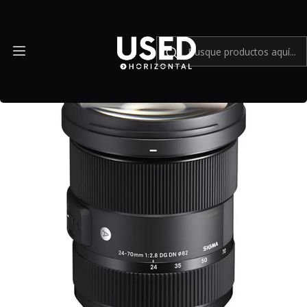
Inicio
Mundo Leica
Lente Sigma 24-70mm f/2.8 DG DN Art para Leica L - USADO