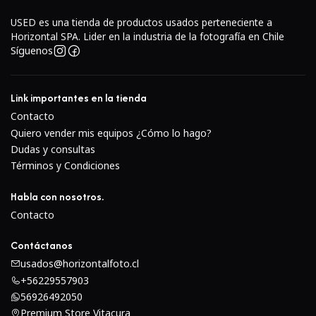
USED es una tienda de productos usados perteneciente a
Horizontal SPA. Lider en la industria de la fotografía en Chile
Síguenos
Link importantes en la tienda
Contacto
Quiero vender mis equipos ¿Cómo lo hago?
Lente de enfoque automático compatible con fotograma
Dudas y consultas
completo y APS-C
Términos y Condiciones
El zoom estándar está diseñado para cámaras sin
Habla con nosotros.
espejo de fotograma completo Leica L-mount, pero
Contacto
también se puede utilizar con modelos de formato
Contáctanos
APS-C, donde proporcionará un rango de distancia
usados@horizontalfoto.cl
focal equivalente de 36-105 mm.
+56229557903
El motor paso a paso integrado realiza un enfoque
56926492050
automático rápido y silencioso, que se complementa
Premium Store Vitacura