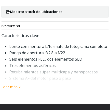
Mostrar stock de ubicaciones
DESCRIPCIÓN
Características clave
Lente con montura L/formato de fotograma completo
Rango de apertura: f/2.8 a f/22
Seis elementos FLD, dos elementos SLD
Tres elementos asféricos
Recubrimientos súper multicapa y nanoporosos
Sistema AF del motor paso a paso
Construcción resistente al polvo y salpicaduras
Leer más
Diafragma redondeado de 11 aspas
Incluye el parasol de la lente LH878-03
Con estuche de lente acolchado