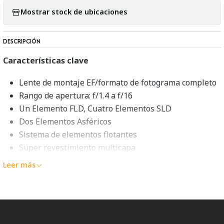
Mostrar stock de ubicaciones
DESCRIPCIÓN
Características clave
Lente de montaje EF/formato de fotograma completo
Rango de apertura: f/1.4 a f/16
Un Elemento FLD, Cuatro Elementos SLD
Dos Elementos Asféricos
Sistema de elementos flotantes
Super revestimiento multicapa
Motor AF Hyper Sonic, anulación manual
Leer más
Diafragma redondeado de 9 hojas
Compatible con Sigma USB Dock
Descripción general del arte