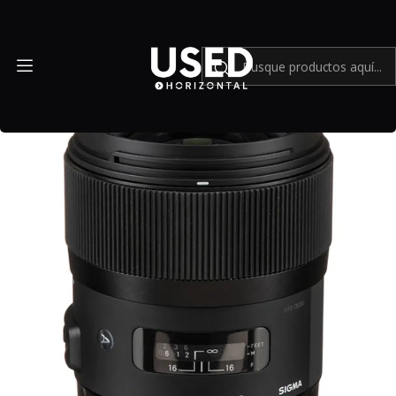
Inicio
Mundo Canon
Lente Sigma 35mm f1.4 DG ART (Canon EF) - Usado