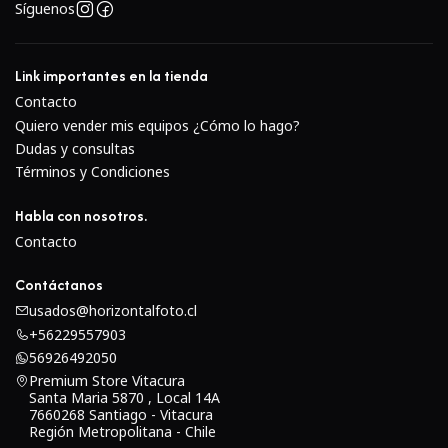
Estabilización de imagen y
Síguenos
enfoque automático
Link importantes en la tienda
Contacto
Quiero vender mis equipos ¿Cómo lo hago?
Dudas y consultas
Términos y Condiciones
Habla con nosotros.
Contacto
Contáctanos
usados@horizontalfoto.cl
+56229557903
La estabilización óptica de imagen SteadyShot ayuda
56926492050
a minimizar la apariencia del movimiento de la
Premium Store Vitacura
Santa Maria 5870 , Local 14A
cámara para obtener imágenes más nítidas cuando
7660268 Santiago - Vitacura
se dispara con dispositivos de mano con velocidades
Región Metropolitana - Chile