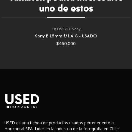
uno de estos
1833517-U
|
Sony
Sony E 15mm f/1.4 G - USADO
$460.000
La favorecedora distancia focal equivalente a 75 mm
ayuda a aislar el tema y el hogar en detalles
minuciosos.
La apertura máxima rápida f/1.8 facilita el trabajo en
condiciones de poca luz y permite a los tiradores
crear imágenes con una profundidad de campo
extremadamente poco profunda.
El diafragma redondeado de siete hojas contribuye a
una agradable calidad bokeh cuando se emplean
USED es una tienda de productos usados perteneciente a
técnicas de enfoque selectivo.
Horizontal SPA. Lider en la industria de la fotografía en Chile