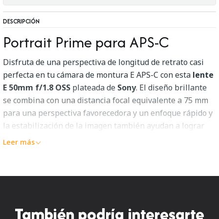
DESCRIPCIÓN
Portrait Prime para APS-C
Disfruta de una perspectiva de longitud de retrato casi
perfecta en tu cámara de montura E APS-C con esta
lente
E 50mm f/1.8 OSS
plateada de
Sony
. El diseño brillante
se combina con una distancia focal equivalente a 75 mm
para una perspectiva favorecedora y un enfoque rápido y
la estabilización de la imagen también ayudan a lograr
imágenes nítidas.
Leer más
Diseño óptico
También podría interesarte