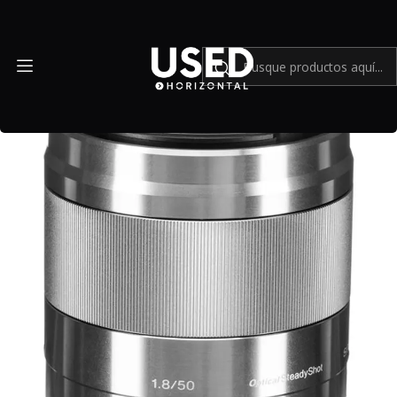
Inicio
Mundo Sony
Lente Sony 50mm f1.8 OSS E Silver - usado