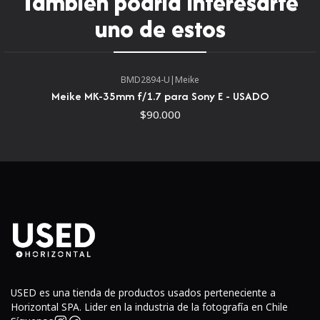
También podría interesarte
Sony
. El diseño brillante se combina con una distancia
uno de estos
focal equivalente a 75 mm para una perspectiva
favorecedora y el enfoque rápido y la estabilización de
imagen también ayudan a lograr imágenes nítidas.Diseño
BMD2894-U
|
Meike
Óptico
Meike MK-35mm f/1.7 para Sony E - USADO
$90.000
USED es una tienda de productos usados perteneciente a
La favorecedora distancia focal equivalente a 75 mm
Horizontal SPA. Lider en la industria de la fotografía en Chile