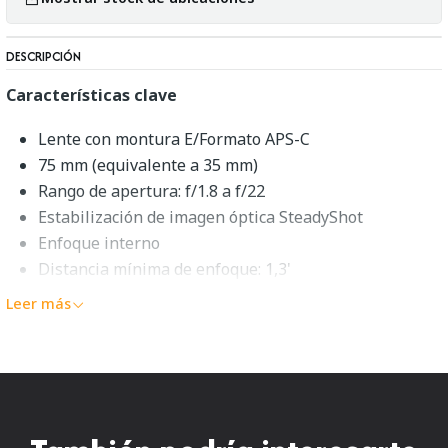
DESCRIPCIÓN
Características clave
Lente con montura E/Formato APS-C
75 mm (equivalente a 35 mm)
Rango de apertura: f/1.8 a f/22
Estabilización de imagen óptica SteadyShot
Enfoque interno
Distancia mínima de enfoque: 1,3'
Diafragma redondeado de 7 aspas
Leer más
Sony E 50mm f/1.8 OSS Resumen
Primer retrato para APS-CDisfrute de una perspectiva de
longitud de retrato casi perfecta en su cámara APS-C con
montura E con este
lente negro E 50mm f/1.8 OSS
de