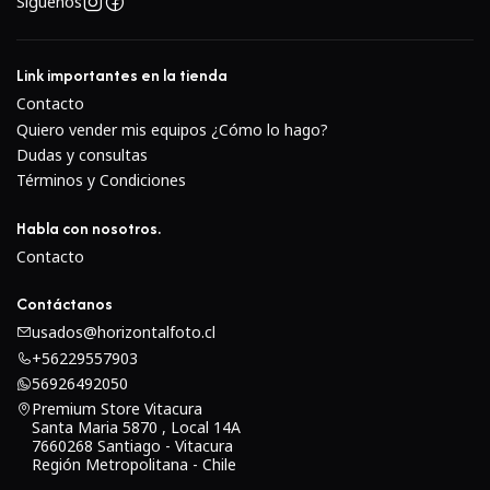
ayuda a aislar el tema y enfocarse en detalles
Síguenos
minuciosos.
La rápida apertura máxima de f/1.8 facilita el trabajo
Link importantes en la tienda
en condiciones de poca luz y permite a los fotógrafos
Contacto
crear imágenes con una profundidad de campo
Quiero vender mis equipos ¿Cómo lo hago?
extremadamente reducida.
Dudas y consultas
El diafragma redondeado de siete aspas contribuye a
Términos y Condiciones
una agradable calidad de bokeh cuando se emplean
Habla con nosotros.
técnicas de enfoque selectivo.
Contacto
Estabilización de imagen y enfoque automático
Contáctanos
usados@horizontalfoto.cl
+56229557903
56926492050
Premium Store Vitacura
Santa Maria 5870 , Local 14A
7660268 Santiago - Vitacura
Región Metropolitana - Chile