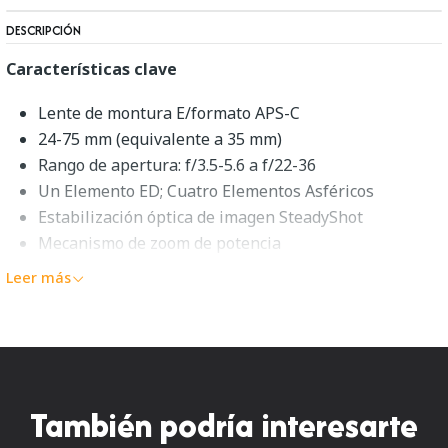
DESCRIPCIÓN
Características clave
Lente de montura E/formato APS-C
24-75 mm (equivalente a 35 mm)
Rango de apertura: f/3.5-5.6 a f/22-36
Un Elemento ED; Cuatro Elementos Asféricos
Estabilización óptica de imagen SteadyShot
Mecanismo de zoom de potencia
Diseño retráctil; Enfoque interno
Leer más
Distancia mínima de enfoque: 9,8"
Diafragma redondeado de 7 lamas
Zoom estándar elegante y retráctilUn compañero ideal
para su cámara compacta y sin espejo APS-C, la
lente E
También podría interesarte
PZ 16-50mm f/3.5-5.6 OSS
de
Sony
ofrece un versátil
rango de zoom equivalente de 24-75 mm, así como un