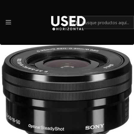
Inicio
Mundo Sony
Lente Sony E PZ 16-50mm f3.5-5.6 OSS - Usado