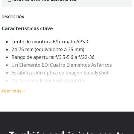
DESCRIPCIÓN
Características clave
Lente de montura E/formato APS-C
24-75 mm (equivalente a 35 mm)
Rango de apertura: f/3.5-5.6 a f/22-36
Un Elemento ED; Cuatro Elementos Asféricos
Estabilización óptica de imagen SteadyShot
Mecanismo de zoom de potencia
Diseño retráctil; Enfoque interno
Leer más
Distancia mínima de enfoque: 9,8"
Diafragma redondeado de 7 lamas
Zoom estándar elegante y retráctilUn compañero ideal
para su cámara compacta y sin espejo APS-C, la
lente E
PZ 16-50mm f/3.5-5.6 OSS
de
Sony
ofrece un versátil