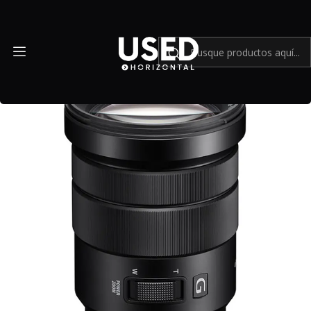
Inicio
Mundo Sony
Lente Sony E PZ 18-105mm f/4 G OSS - Usado