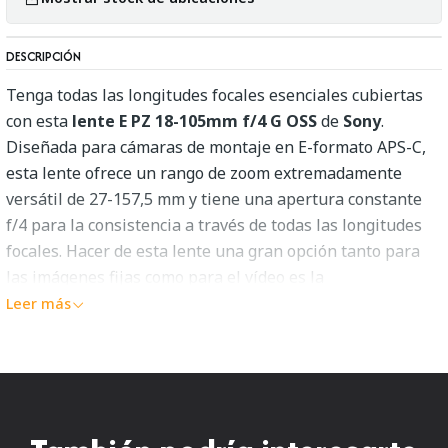
DESCRIPCIÓN
Tenga todas las longitudes focales esenciales cubiertas
con esta
lente E PZ 18-105mm f/4 G OSS
de
Sony
.
Diseñada para cámaras de montaje en E-formato APS-C,
esta lente ofrece un rango de zoom extremadamente
versátil de 27-157,5 mm y tiene una apertura constante
f/4 para la consistencia a través de todas las longitudes
focales. Hacer de esta lente una gran opción tanto para
las imágenes fijas como para el vídeo es la
implementación de un mecanismo de zoom de potencia y
Leer más
la tecnología Handycam que proporciona un zoom y un
enfoque suaves y silenciosos. Por lo tanto, utiliza dos
elementos de dispersión extra-bajo y tres elementos
asféricos para combatir las aberraciones por imágenes
nítidas y limpias.