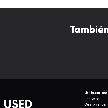
También 
Link important
Contacto
Quiero vender