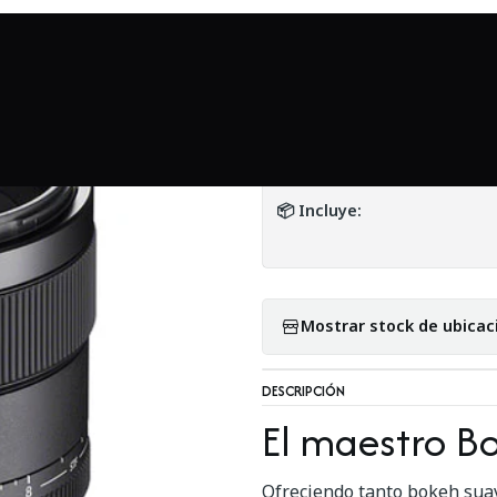
nicio
Mundo Sony
Lente Sony FE 100mm f/2.8 STF GM OSS (usad
|
Lente Sony FE 10
DETALLES
📦 Incluye:
Mostrar stock de ubicac
DESCRIPCIÓN
El maestro B
Ofreciendo tanto bokeh suav