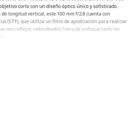
bjetivo corto con un diseño óptico único y sofisticado.
de longitud vertical, este 100 mm f/2.8 cuenta con
s (STF), que utiliza un filtro de apodización para realizar
e con reflejos redondeados fuera de enfoque tanto en
do.
s suave