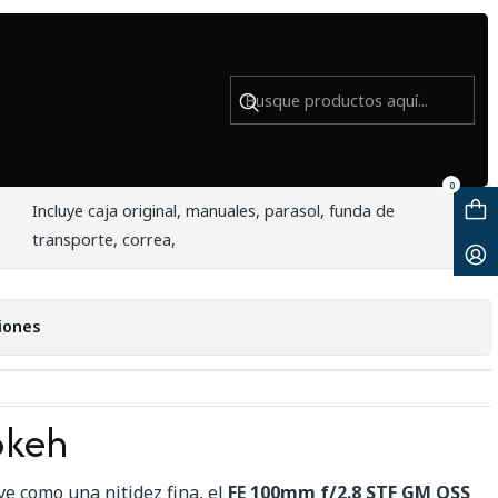
o)
0mm f/2.8 STF GM OSS (usado)
0
Incluye caja original, manuales, parasol, funda de
transporte, correa,
iones
okeh
e como una nitidez fina, el
FE 100mm f/2.8 STF GM OSS