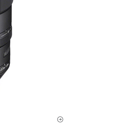
El diseño óptico incorp
la calidad del bokeh. E
radialmente que se estr
de los bordes, produce 
selectivo más agradable
Hay disponible un rango 
implementación del filt
Un diafragma redondead
bokeh cuando se emplea