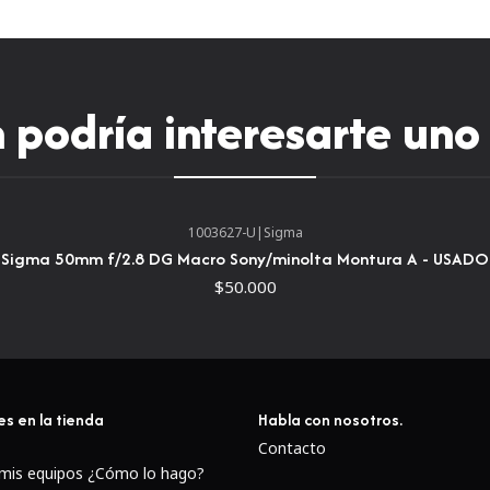
podría interesarte uno
1003627-U
|
Sigma
Sigma 50mm f/2.8 DG Macro Sony/minolta Montura A - USADO
$50.000
G Master Optics
Las lentes G Master prioriza
es en la tienda
Habla con nosotros.
avanzados y elementos espe
Contacto
Un elemento de dispersió
 mis equipos ¿Cómo lo hago?