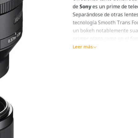
de
Sony
es un prime de teleo
Separándose de otras lentes 
tecnología Smooth Trans Focu
un bokeh notablemente suav
primer plano como en el fon
Leer más
Enfoque tran