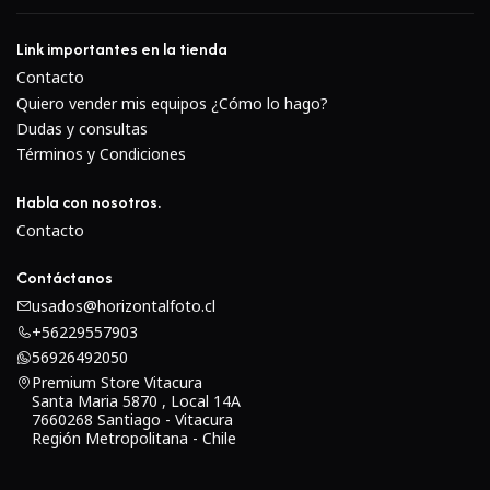
Un elemento asférico controla la distorsión y las
aberraciones esféricas, lo que permite una mayor
Link importantes en la tienda
nitidez y una resolución uniforme de esquina a
Contacto
esquina.
Quiero vender mis equipos ¿Cómo lo hago?
La apertura máxima rápida f/1.8 proporciona la
Dudas y consultas
capacidad de crear imágenes con una profundidad de
Términos y Condiciones
campo poco profunda, así como trabajar en
Habla con nosotros.
condiciones de poca luz.
Contacto
El diafragma redondeado de nueve hojas contribuye a
una calidad bokeh agradable cuando se emplean
Contáctanos
técnicas de enfoque selectivo.
usados@horizontalfoto.cl
+56229557903
Enfoque automático y manejo
56926492050
Premium Store Vitacura
Santa Maria 5870 , Local 14A
7660268 Santiago - Vitacura
Región Metropolitana - Chile