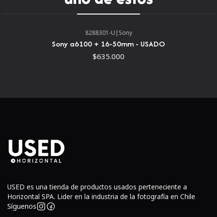
elegante. Como gran angular, este objetivo sobresale en
una variedad de situaciones, desde disparos en la calle
hasta paisajes y viajes, y la apertura máxima f/1.8 se
8288301-U
|
Sony
adapta a trabajar en la iluminación disponible y beneficia
Sony a6100 + 16-50mm - USADO
el control de la profundidad de campo.
$635.000
Diseño óptico
USED es una tienda de productos usados perteneciente a
Horizontal SPA. Lider en la industria de la fotografía en Chile
Síguenos