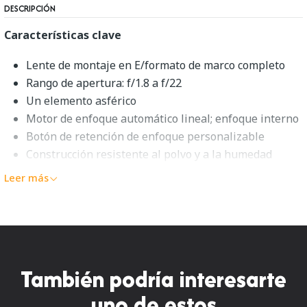
DESCRIPCIÓN
Características clave
Lente de montaje en E/formato de marco completo
Rango de apertura: f/1.8 a f/22
Un elemento asférico
Motor de enfoque automático lineal; enfoque interno
Botón de retención de enfoque personalizable
Construcción resistente al polvo y a la humedad
Diafragma redondeado de 9 hojas
Leer más
Descripción general de Sony FE
35mm f/1.8
Versatilidad principalRápido y compacto, el
Sony FE
También podría interesarte
35mm f/1.8
combina una versátil distancia focal gran
angular con un diseño brillante y un factor de forma
uno de estos