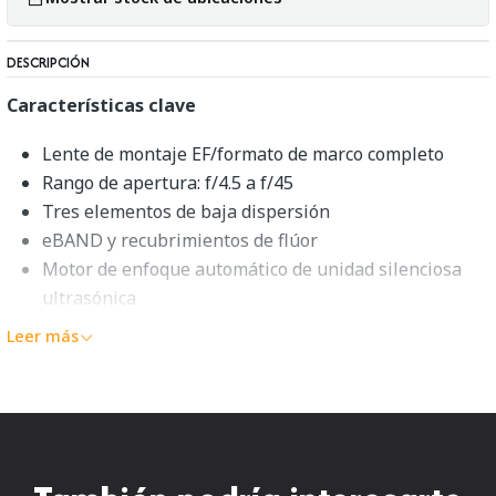
DESCRIPCIÓN
Características clave
Lente de montaje EF/formato de marco completo
Rango de apertura: f/4.5 a f/45
Tres elementos de baja dispersión
eBAND y recubrimientos de flúor
Motor de enfoque automático de unidad silenciosa
ultrasónica
Estabilización de imagen de VC
Leer más
Construcción resistente al polvo y a la humedad
Diafragma redondeado de 9 hojas
Compatible con la consola TAP-in
Tamron 100-400mm f/4.5-6.3 Di