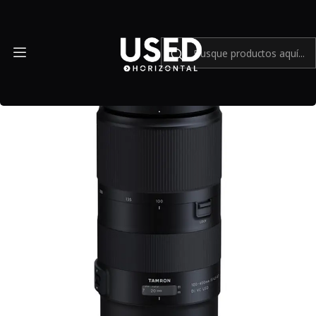
Inicio
Mundo Canon
Lente Tamron 100-400mm f4.5-6.3 Di VC USD (Canon) - Usado