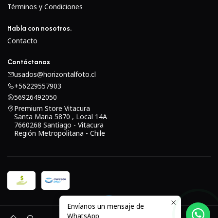
Términos y Condiciones
Habla con nosotros.
Contacto
Contáctanos
usados@horizontalfoto.cl
+56229557903
56926492050
Premium Store Vitacura
Santa Maria 5870 , Local 14A
7660268 Santiago - Vitacura
Región Metropolitana - Chile
Envíanos un mensaje de
2026 USED.
WhatsApp
0