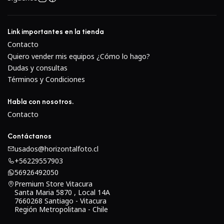
cargadores, manuales y otros accesorios clave
El bolsillo lateral de malla mantiene una botella de
Link importantes en la tienda
agua u otros artículos personales fácilmente
Contacto
accesibles
Quiero vender mis equipos ¿Cómo lo hago?
Dudas y consultas
Utiliza bucles de fijación para accesorios adicionales
Términos y Condiciones
opcionales de SlipLockEl soporte para trípode Hideaway
lleva un trípode o monópode compactoOpciones de
Habla con nosotros.
transporte
Contacto
Arnés de mochila
Contáctanos
Cinturón desmontable
usados@horizontalfoto.cl
Correa de esternón ajustable
+56229557903
56926492050
Premium Store Vitacura
Santa Maria 5870 , Local 14A
7660268 Santiago - Vitacura
Región Metropolitana - Chile