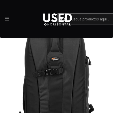
Inicio
Accesorios
Mochilas y Bolsos
Lowepro Flipside 300 Backpack - Usado