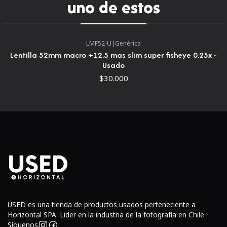
uno de estos
equipo de la cámara, además de seguridad adicional. El
bolsillo de almacenamiento exterior contiene accesorios
digitales y artículos personales, y la bolsa de accesorios
LMF52-U
|
Genérica
extraíble contiene cables, cargadores, manuales y otros
Lentilla 52mm macro +12.5 mas slim super fisheye 0.25x -
accesorios clave. Se lleva con un arnés de mochila con un
Usado
cinturón desmontable. Hay una correa de esternón
$30.000
ajustable para mayor comodidad.
Mochila de poliéster resistente y resistente al agua de
600 deniers que protege el equipo contra la humedad y la
abrasiónEl compartimento de entrada trasera
proporciona un fácil acceso al equipo, así como seguridad
adicional cuando se usa el paqueteBolsillos
Los bolsillos de almacenamiento exteriores
centralizan los accesorios digitales y el equipo
USED es una tienda de productos usados perteneciente a
personal para un acceso práctico
Horizontal SPA. Lider en la industria de la fotografía en Chile
Síguenos
La bolsa de accesorios extraíble contiene cables,