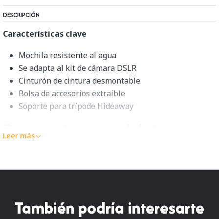
DESCRIPCIÓN
Características clave
Mochila resistente al agua
Se adapta al kit de cámara DSLR
Cinturón de cintura desmontable
Bolsa de accesorios extraíble
Soporte para trípode Hideaway
Descripción general de Lowepro
Leer más
300 BP
La
mochila Lowepro Flipside 300
(rojo/negro) es una
mochila de poliéster resistente y resistente al agua de
600 deniers que protege el equipo fotográfico digital
También podría interesarte
contra la humedad y la abrasión. La entrada del
compartimento trasero ofrece un acceso seguro y fácil al