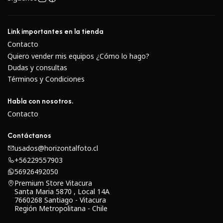
Link importantes en la tienda
Contacto
Quiero vender mis equipos ¿Cómo lo hago?
Dudas y consultas
Términos y Condiciones
Habla con nosotros.
Contacto
Características clave
Contáctanos
Temperatura de color de 3200 a 6500K ajustable en
usados@horizontalfoto.cl
incrementos de 100°
+56229557903
96 CRI y 97 TLCI
56926492050
360° de control de tono
Premium Store Vitacura
Santa Maria 5870 , Local 14A
Control de brillo del 100 al 0 %
7660268 Santiago - Vitacura
100 niveles de ajuste de la saturación del color
Región Metropolitana - Chile
Ajustes de HSI y CCT