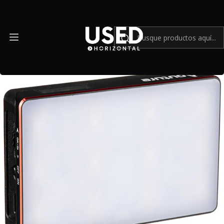
Inicio
Accesorios
Equipos de iluminación
Luz Aputure MC RGBWW LED - Usado