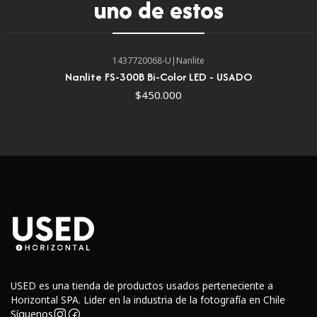
MC
uno de estos
La
luz LED Aputure MC RGBWW
es una luz multifunción
del tamaño de la palma de la mano que mide solo 3,7 x 2,4
1437720068-U
|
Nanlite
x 0,7". Se puede montar a través de una rosca de 1/4"-20 o
Nanlite FS-300B Bi-Color LED - USADO
fijarse a varios objetos metálicos a través de sus imanes
$450.000
incorporados. Parte de la serie de luces Aputure M,
cuenta con LED RGB, así como LED equilibrados de
tungsteno y luz diurna. Ofrece un control de tono de 360°
y emite hasta el 95 % de la gama de colores BT 2020. La
luz compacta también incluye nueve ajustes de efectos
especiales integrados. Puedes controlarlo con sus
botones nativos, ruedas de control y una pequeña
pantalla OLED en la esquina superior, o de forma remota
utilizando la aplicación complementaria iOS/Android
Aputure Sidus Link.
USED es una tienda de productos usados perteneciente a
Horizontal SPA. Lider en la industria de la fotografía en Chile
Síguenos