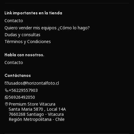
de enfoque manual junto con un anillo de apertura
Link importantes en la tienda
manual ofrecen un control preciso tanto del enfoque
Contacto
como de la exposición.La construcción totalmente
Quiero vender mis equipos ¿Cómo lo hago?
metálica es duradera y se ha grabado una escala de
Dudas y consultas
distancia de enfoque en el cilindro de la lente para las
Términos y Condiciones
necesidades de enfoque previo.
Habla con nosotros.
Contacto
Contáctanos
usados@horizontalfoto.cl
+56229557903
56926492050
Premium Store Vitacura
Santa Maria 5870 , Local 14A
7660268 Santiago - Vitacura
Región Metropolitana - Chile