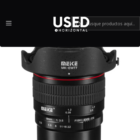
Inicio
Mundo Canon
Meike MK-8mm f/3.5 Fisheye para Canon EF-M - Usado