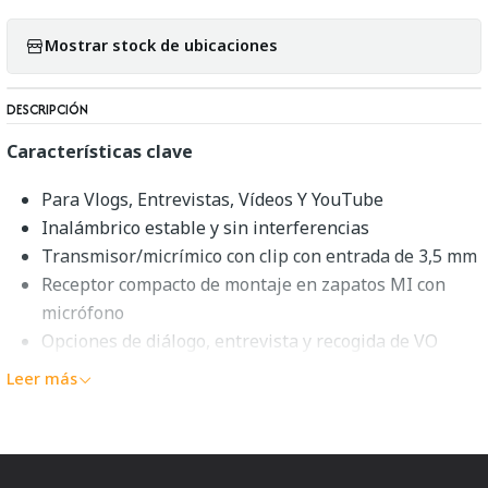
Mostrar stock de ubicaciones
DESCRIPCIÓN
Características clave
Para Vlogs, Entrevistas, Vídeos Y YouTube
Inalámbrico estable y sin interferencias
Transmisor/micrímico con clip con entrada de 3,5 mm
Receptor compacto de montaje en zapatos MI con
micrófono
Opciones de diálogo, entrevista y recogida de VO
Alimentación y audio digital a través de la interfaz MI
Leer más
Baterías recargables de 3 horas, 9 horas a través de
MI
Resistente al polvo y a la humedad
Rango de 650'