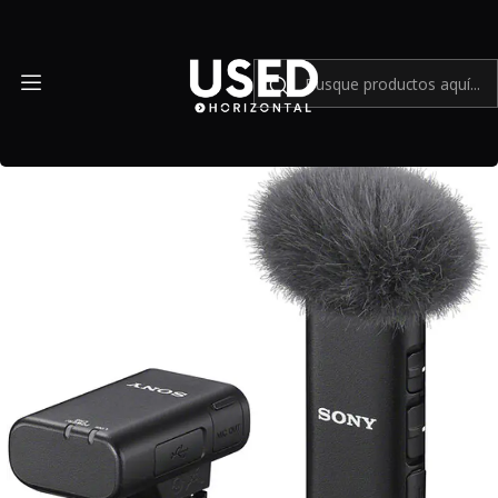
Inicio
Accesorios
Accesorios en general
Micrófono inalámbrico Bluetooth de montaje en cámara Sony
ECM-W2BT (Sellado) - Usado