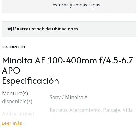
estuche y ambas tapas.
Mostrar stock de ubicaciones
DESCRIPCIÓN
Minolta AF 100-400mm f/4.5-6.7
APO
Especificación
Montura(s)
Sony / Minolta A
disponible(s)
Retrato, Acercamiento, Paisaje, Vida
Aplicación(es)
silvestre
Leer más
Categoría(s)
Zoom telefoto
Multiplicador
1×