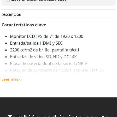
DESCRIPCIÓN
Características clave
Monitor LCD IPS de 7" de 1920 x 1200
Entrada/salida HDMI y SDI
2200 cd/m2 de brillo, pantalla táctil
Entradas de vídeo SD, HD y DCI 4K
Placa de batería dual de la serie L/NP-F
Relación de contraste de 1200:1, soporte LUT 3D
Ángulo de visión de 160 °
Leer más
Descripción general de FeelWorld
LUT7
Con un panel LCD IPS de 323 PPI (píxeles por pulgada), el
monitor HDMI y SDI 4K
theLUT7S
7"
de
Feelworld