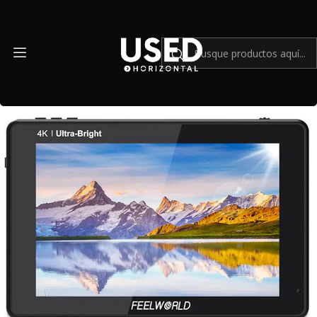
Inicio
Accesorios
Accesorios en general
Monitor FeelWorld LUT7S 7 3D LUT 4K HDMI y SDI - Usado