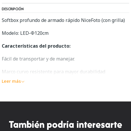
DESCRIPCIÓN
Softbox profundo de armado rápido NiceFoto (con grilla)
Modelo: LED-Φ120cm
Características del producto:
Fácil de transportar y de manejar.
Marco curvo resistente para mayor durabilidad
Leer más
Calidad, puntualidad y rentabilidad
Diseño de parabólico profundo, efecto de iluminación
uniforme, iluminación más suave
Tejido reflectante, luz más suave.
También podría interesarte
Especificación: