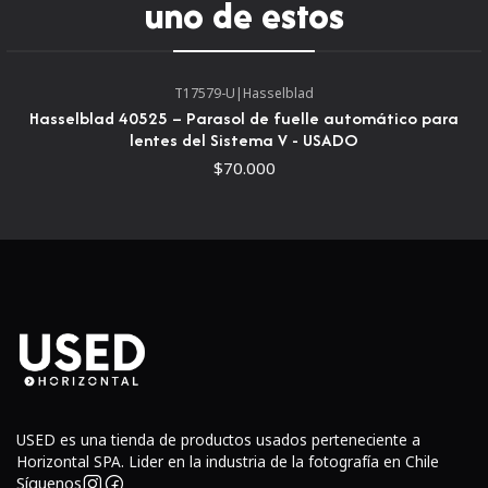
uno de estos
Diámetro120 cm diagonal
Profundidad 80cm
T17579-U
|
Hasselblad
Hasselblad 40525 – Parasol de fuelle automático para
lentes del Sistema V - USADO
Pliegue 100cm
$70.000
Peso 2,90 kg
El Softbox incluye:
Softbox profundo de armado rápido x 1 pieza
Estuche de transporte x 1 pieza
Grid x 1 pieza
Difusor x 1 pieza
USED es una tienda de productos usados perteneciente a
Horizontal SPA. Lider en la industria de la fotografía en Chile
Síguenos