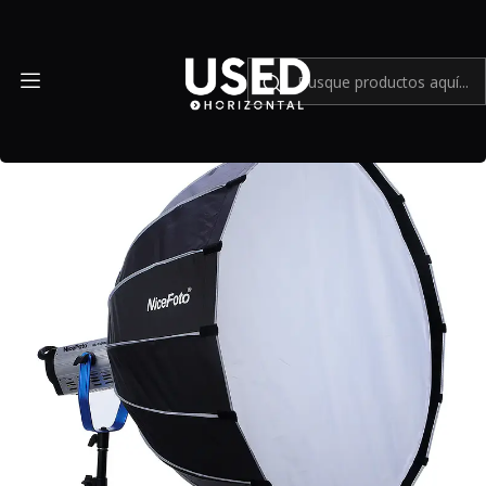
Inicio
Accesorios
Equipos de iluminación
Nicefoto Softbox Led Octa 120cm - Usado