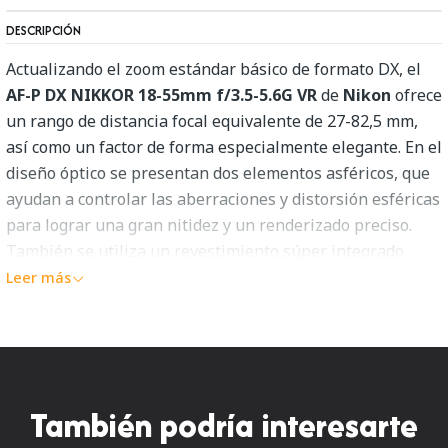
DESCRIPCIÓN
Actualizando el zoom estándar básico de formato DX, el
AF-P DX NIKKOR 18-55mm f/3.5-5.6G VR
de
Nikon
ofrece
un rango de distancia focal equivalente de 27-82,5 mm,
así como un factor de forma especialmente elegante. En el
diseño óptico se presentan dos elementos asféricos, que
ayudan a controlar las aberraciones y distorsión esféricas
para lograr una gran nitidez y un renderizado preciso.
También se utiliza un revestimiento súper integrado
para minimizar los destellos y las imágenes fantasma
Leer más
para un mayor contraste y precisión de color. Adecuado
tanto para aplicaciones de fotografía como de vídeo, la
designación AF-P indica el uso de un motor paso a paso de
pulso que ofrece un rendimiento de enfoque automático
notablemente silencioso, rápido y preciso. Además, la
También podría interesarte
estabilización de imagen de reducción de vibraciones