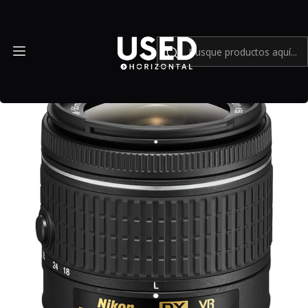
Inicio
Mundo Nikon
Nikon AF-P DX NIKKOR 18-55mm f/3.5-5.6 G VR - Usado