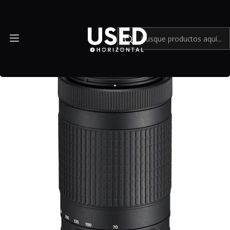
Inicio
Mundo Nikon
Nikon AF-P DX NIKKOR 70-300mm f/4.5-6.3G ED - Usado