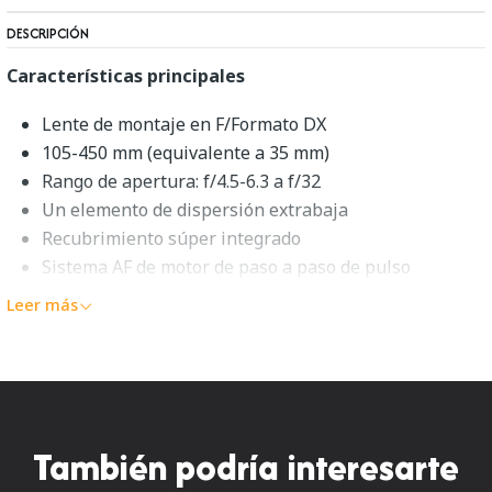
DESCRIPCIÓN
Características principales
Lente de montaje en F/Formato DX
105-450 mm (equivalente a 35 mm)
Rango de apertura: f/4.5-6.3 a f/32
Un elemento de dispersión extrabaja
Recubrimiento súper integrado
Sistema AF de motor de paso a paso de pulso
Acceder a la configuración de la lente en el menú de
Leer más
la cámara
Diafragma redondeado de 7 hojas
Nikon AF-P DX NIKKOR 70-
300mm f/4.5-6.3G ED
También podría interesarte
Descripción general