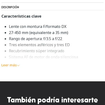
DESCRIPCIÓN
Características clave
Lente con montura F/formato DX
27-450 mm (equivalente a 35 mm)
Rango de apertura: f/3.5 a f/22
Tres elementos asféricos y tres ED
Recubrimiento súper integrado
Sistema AF de motor de onda silenciosa
Estabilización de imagen VR
Leer más
Diafragma redondeado de 7 aspas
El AF-S DX NIKKOR 18-300 mm f/3.5-6.3G ED VR
de
Nikon
abarca desde gran angular hasta
superteleobjetivo.es una solución de lente única ideal
También podría interesarte
para fotografiar en una amplia variedad de situaciones.
Diseñado para cámaras de formato DX, este zoom