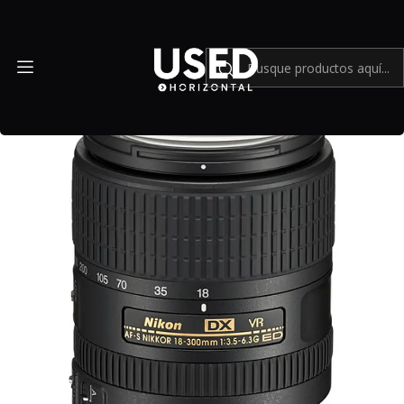
Inicio
Mundo Nikon
Nikon AF-S DX NIKKOR 18-300mm f/3.5-6.3G ED VR - Usado