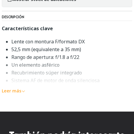
DESCRIPCIÓN
Características clave
Lente con montura F/formato DX
52,5 mm (equivalente a 35 mm)
Rango de apertura: f/1.8 a f/22
Un elemento asférico
Recubrimiento súper integrado
Sistema AF de motor de onda silenciosa
Diafragma redondeado de 7 aspas
Leer más
Nikon AF-S DX NIKKOR 35mm
f/1.8G Resumen
Casi tan versátil como puede ser un objetivo fijo, el
AF-S
DX NIKKOR 35mm f/1.8G
de
Nikon
es una lente