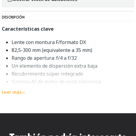
DESCRIPCIÓN
Características clave
Lente con montura F/formato DX
82,5-300 mm (equivalente a 35 mm)
Rango de apertura: f/4 a f/32
Un elemento de dispersión extra baja
Recubrimiento súper integrado
Sistema AF de motor de onda silenciosa
Estabilización de imagen VR
Leer más
Diafragma redondeado de 7 aspas
Diseño retráctil
Nikon AF-S DX NIKKOR 55-200
mm f/4-5.6G ED VR II