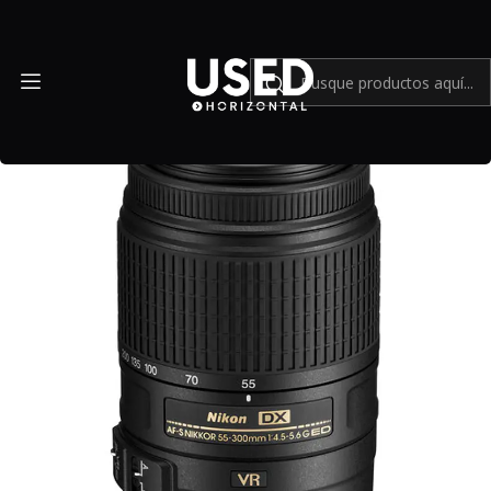
Inicio
Mundo Nikon
Nikon AF-S DX NIKKOR 55-300mm f/4.5-5.6G ED VR - Usado