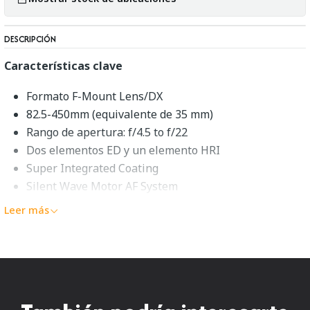
DESCRIPCIÓN
Características clave
Formato F-Mount Lens/DX
82.5-450mm (equivalente de 35 mm)
Rango de apertura: f/4.5 to f/22
Dos elementos ED y un elemento HRI
Super Integrated Coating
Silent Wave Motor AF System
Estabilización de imagen VR II
Leer más
Diafragma redondeada de 9 hojas
Nikon AF-S DX NIKKOR 55-
300mm f/4.5-5.6G ED V
Abarcando un rango de largo alcance, el
AF-S DX NIKKOR