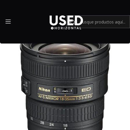
Inicio
Mundo Nikon
Nikon AF-S NIKKOR 18-35mm f3.5-4.5G ED - USADO