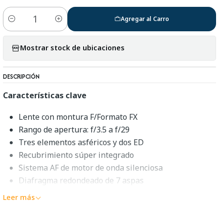
Agregar al Carro
Cantidad
Mostrar stock de ubicaciones
DESCRIPCIÓN
Características clave
Lente con montura F/Formato FX
Rango de apertura: f/3.5 a f/29
Tres elementos asféricos y dos ED
Recubrimiento súper integrado
Sistema AF de motor de onda silenciosa
Diafragma redondeado de 7 aspas
Nikon AF-S NIKKOR 18-35mm
Leer más