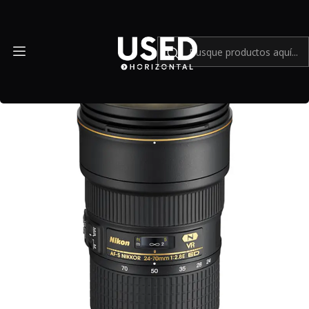
Inicio
Mundo Nikon
Nikon AF-S NIKKOR 24-70mm f/2.8E ED VR - USADO