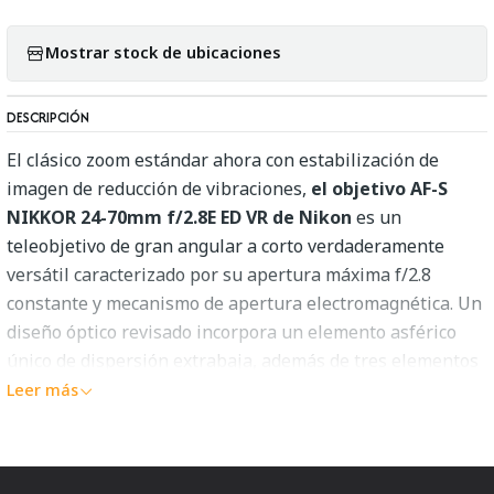
Mostrar stock de ubicaciones
DESCRIPCIÓN
El clásico zoom estándar ahora con estabilización de
imagen de reducción de vibraciones,
el objetivo AF-S
NIKKOR 24-70mm f/2.8E ED VR de Nikon
es un
teleobjetivo de gran angular a corto verdaderamente
versátil caracterizado por su apertura máxima f/2.8
constante y mecanismo de apertura electromagnética. Un
diseño óptico revisado incorpora un elemento asférico
único de dispersión extrabaja, además de tres elementos
asféricos, dos de dispersión extra baja y uno de alto
Leer más
índice de refracción, para ayudar a reducir las
aberraciones y distorsiones cromáticas en todo el rango
de zoom con el fin de lograr una alta nitidez y claridad de