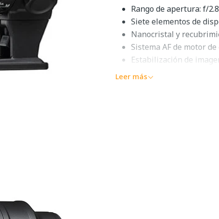
Rango de apertura: f/2.8
Siete elementos de disp
Nanocristal y recubrim
Sistema AF de motor de 
Estabilización de image
Enfoque interno; anula
Leer más
Sellado a la intemperie
Collar de trípode desmo
Diafragma redondeado d
Nikon 70-200
general
El
objetivo AF-S NIKKOR 7
nítido, versátil y duradero 
situaciones de poca luz. Un 
y aficionados por igual, es i