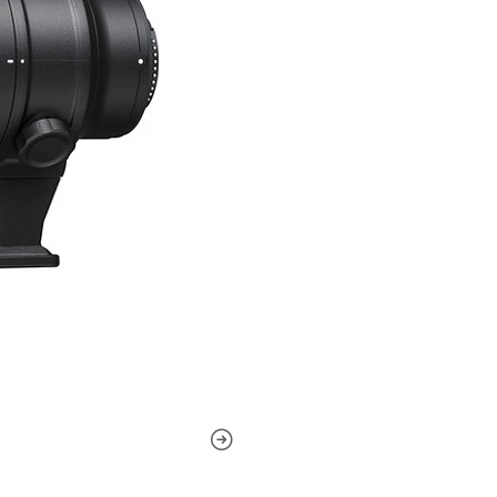
vida silvestre y es eficaz pa
retrato. Una lente de format
de formato DX.
El innovador sistema de redu
imagen causado por la vibra
mano incluso en condiciones 
velocidad de obturación más
de enfoque interno proporci
el motor AF de onda silencio
anulación de enfoque manua
en cualquier momento y la d
de 4,6' (1,4 m).
Siete elementos de lente de
Nano Crystal Coating reduce
revestimiento de lente súpe
rango de longitud de onda m