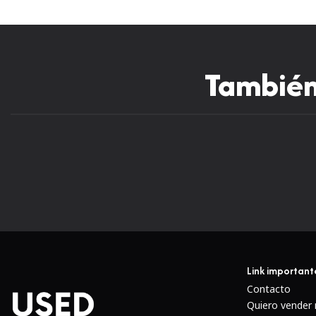
También 
Nuevo
Link important
Contacto
Quiero vender