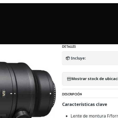
Mundo Nikon
Nikon AF-S NIKKOR 70-200mm f/2.8G ED VR II - 
|
Nikon AF-S NIKKO
Usado
DETALLES
📦 Incluye:
Mostrar stock de ubicac
DESCRIPCIÓN
Características clave
Lente de montura F/for