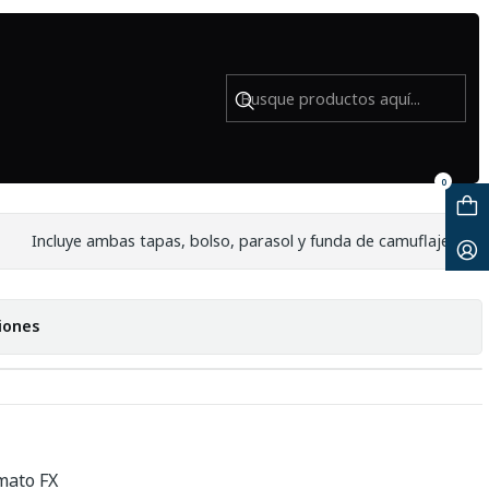
Usado
R 70-200mm f/2.8G ED VR II -
0
Incluye ambas tapas, bolso, parasol y funda de camuflaje.
iones
mato FX