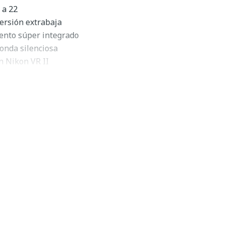
 a 22
ersión extrabaja
iento súper integrado
onda silenciosa
n Nikon VR II
ción de enfoque manual
; Sello de montaje de goma
ntable y giratorio
e 9 hojas
mm f/2.8 Descripción
0-200mm f/2.8G ED VR II
de
Nikon
es un teleobjetivo zoom
con una apertura máxima constante y rápida, útil en
caballo de batalla de una lente utilizada por profesionales
deal para el fotoperiodismo, los deportes y la fotografía de