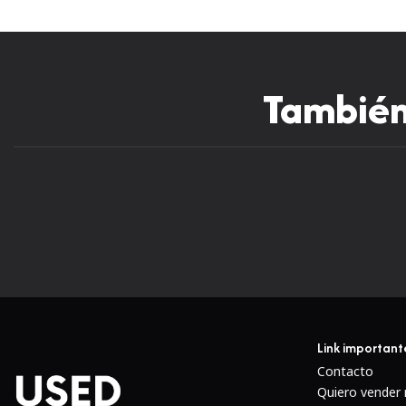
También 
Link important
Contacto
Quiero vender