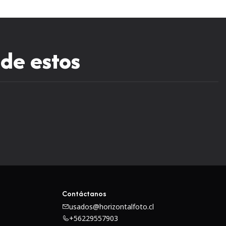
 de estos
Contáctanos
usados@horizontalfoto.cl
+56229557903