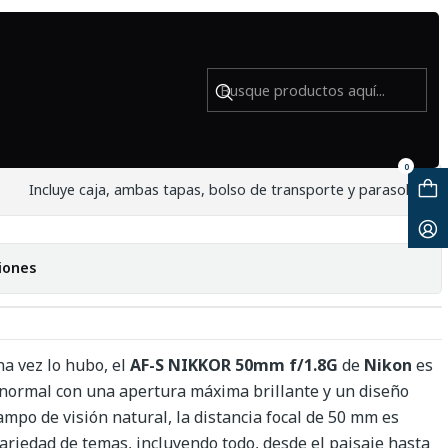
ado
R 50mm f1.8 G en caja - Usado
0
Incluye caja, ambas tapas, bolso de transporte y parasol.
iones
na vez lo hubo, el
AF-S NIKKOR 50mm f/1.8G
de
Nikon
es
d normal con una apertura máxima brillante y un diseño
ampo de visión natural, la distancia focal de 50 mm es
riedad de temas, incluyendo todo, desde el paisaje hasta