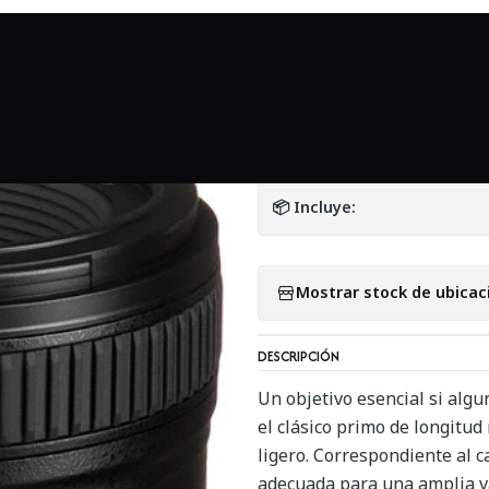
icio
Mundo Nikon
Nikon AF-S NIKKOR 50mm f1.8 G en caja - Us
|
Nikon AF-S NIKKO
DETALLES
📦 Incluye:
Mostrar stock de ubicac
DESCRIPCIÓN
Un objetivo esencial si algu
el clásico primo de longitu
ligero. Correspondiente al c
adecuada para una amplia va