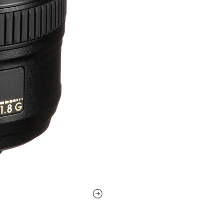
marcada reducción de los de
Motor ofrece un rendimiento
con una anulación de enfoq
siete hojas contribuye a un