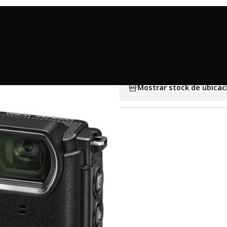
Inicio
Cámaras compactas
Nikon COOLPIX W300 - Usado
|
Nikon COOLPIX 
Mostrar stock de ubicac