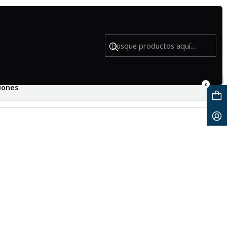
W300 - Usado
0
iones