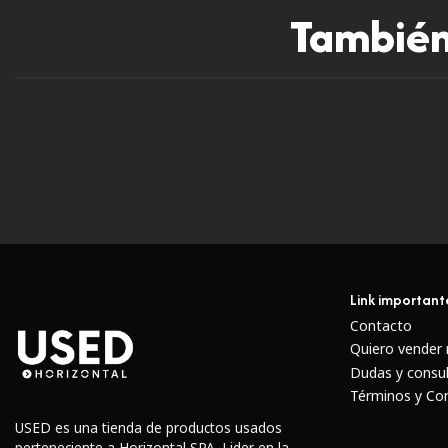
También 
Link important
Contacto
Quiero vender
Dudas y consu
Términos y Co
USED es una tienda de productos usados
perteneciente a Horizontal SPA. Lider en la