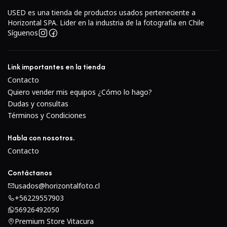
USED es una tienda de productos usados perteneciente a
Seis modos de escena de exposición automática
Horizontal SPA. Lider en la industria de la fotografía en Chile
Simplemente ajuste el dial de modo en la opción de
Síguenos
retrato, paisaje, niños, deportes, primer plano o retrato
nocturno y obtenga imágenes impresionantes en
Link importantes en la tienda
condiciones complicadas para otras cámaras.
Contacto
Quiero vender mis equipos ¿Cómo lo hago?
Pantalla LCD a color de 3 pulgadas
Dudas y consultas
Vista de gran angular de 170 grados, brillo y alta
Términos y Condiciones
resolución para revisar y compartir fotos fácilmente.
Habla con nosotros.
Edición de imagen integrada
Contacto
El menú de retoque libera su creatividad sin tener que
usar una computadora mediante 13 funciones de edición,
Contáctanos
incluyendo recorte, corrección de ojos rojos y filtro tenue.
usados@horizontalfoto.cl
+56229557903
Procesamiento de imágenes EXPEED de Nikon
56926492050
Asegura capacidades ricas e impactantes de calidad de
Premium Store Vitacura