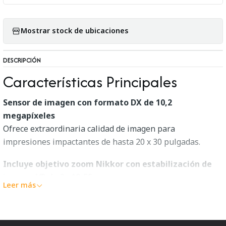
Mostrar stock de ubicaciones
DESCRIPCIÓN
Características Principales
Sensor de imagen con formato DX de 10,2
megapíxeles
Ofrece extraordinaria calidad de imagen para
impresiones impactantes de hasta 20 x 30 pulgadas.
Incluye objetivo zoom Nikkor con estabilización de
imagen VR de 3x 18-55 mm
Leer más
La legendaria calidad de imagen NIKKOR y el enfoque
automático veloz y preciso se traducen en color vivo,
contraste impresionante y detalles claros, mientras que