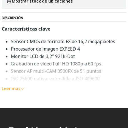
Mostrar stock de ubicaciones
DESCRIPCIÓN
Características clave
Sensor CMOS de formato FX de 16,2 megapíxeles
Procesador de imagen EXPEED 4
Monitor LCD de 3,2" 921k-Dot
Grabación de vídeo Full HD 1080p a 60 fps
Sensor AF multi-CAM 3500FX de 51 puntos
ISO 25600 nativa, extendida a ISO 409600
Disparo de 11 fps para 200 disparos con AE/AF
Leer más
Sensor RGB de 91 000 píxeles y AF de área de grupo
Archivos RAW de 14 bits y formato RAW S de 12 bits
Descripción general de la Nikon
D4s