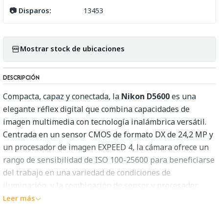
📷 Disparos:
13453
Mostrar stock de ubicaciones
DESCRIPCIÓN
Compacta, capaz y conectada, la
Nikon D5600
es una
elegante réflex digital que combina capacidades de
imagen multimedia con tecnología inalámbrica versátil.
Centrada en un sensor CMOS de formato DX de 24,2 MP y
un procesador de imagen EXPEED 4, la cámara ofrece un
rango de sensibilidad de ISO 100-25600 para beneficiarse
del trabajo en una variedad de condiciones de
iluminación, y la combinación de sensor y procesador
también admite disparos continuos de hasta 5 fps para
Leer más
trabajar con sujetos en movimiento. La grabación de