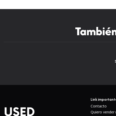
También 
Nuevo
Link important
Contacto
Quiero vender