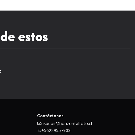
 de estos
O
Contáctanos
usados@horizontalfoto.cl
+56229557903