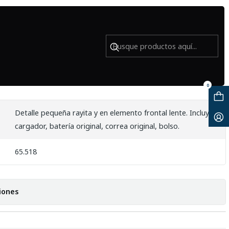
al IF mas bolso - Usado
 Lente Tamron SP 17-50mm f/2.8 Di
IF mas bolso - Usado
0
Detalle pequeña rayita y en elemento frontal lente. Incluye
cargador, batería original, correa original, bolso.
65.518
iones