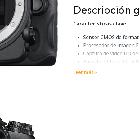
Descripción 
Características clave
Sensor CMOS de format
Procesador de imagen 
Captura de video HD de
Pantalla LCD de 3,0" y 
Captura de imágenes fi
Leer más
Ranuras para tarjetas
Sistema de medición mat
Compatibilidad con flas
Sistema AF de 39 punto
Funciona con más de 60
Lente Tamr