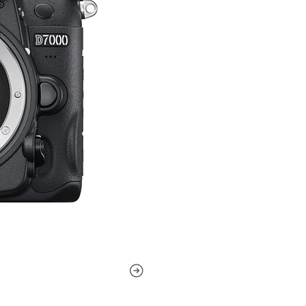
Di II LD Asf
Características clave
Lente con montura F/fo
25,5-75 mm (equivalent
Rango de apertura: f/2.8
Un elemento XLD
Elementos de vidrio asf
Enfoque interno
Mecanismo de bloqueo 
Lente con algunos detalle