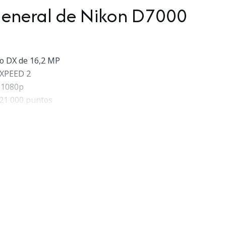
general de Nikon D7000
o DX de 16,2 MP
EXPEED 2
 1080p
921 000 puntos
jas RAW + JPEG
 SD/SDHC/SDXC gemelas
ricial en color 3D
h i-TTL + flash
s
 lentes NIKKOR
on SP 17-50mm f/2.8