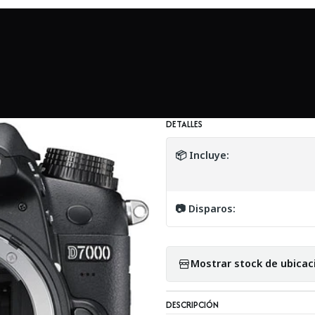
ikon D7000 con Lente Tamron SP 17-50mm f/2.8 Di II LD Aspheric
|
Nikon D7000 con
II LD Aspherical 
DETALLES
📦 Incluye:
📷 Disparos:
Mostrar stock de ubicac
DESCRIPCIÓN