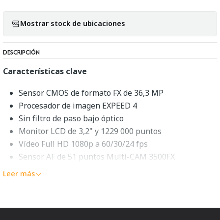
Mostrar stock de ubicaciones
DESCRIPCIÓN
Características clave
Sensor CMOS de formato FX de 36,3 MP
Procesador de imagen EXPEED 4
Sin filtro de paso bajo óptico
Monitor LCD de 3,2" y 1229 000 puntos
Vídeo Full HD 1080p a 60/30/24 fps
Sensor AF de 51 puntos Multi-CAM 3500FX
Nativo ISO 12800, ampliado a ISO 51200
Leer más
Disparo de 5 fps a resolución completa
Obturador de cortina frontal electrónico
Archivos RAW de 14 bits y formato RAW S de 12 bits