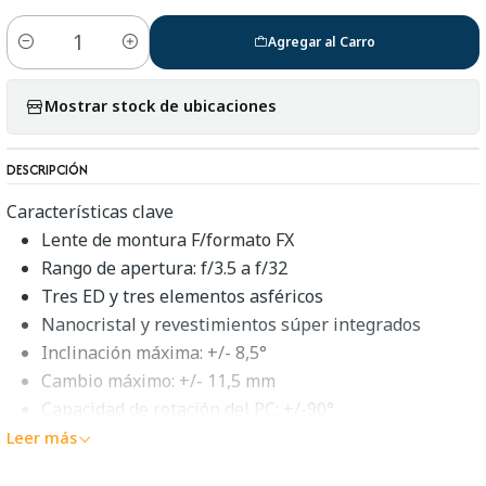
Agregar al Carro
Cantidad
Mostrar stock de ubicaciones
DESCRIPCIÓN
Características clave
Lente de montura F/formato FX
Rango de apertura: f/3.5 a f/32
Tres ED y tres elementos asféricos
Nanocristal y revestimientos súper integrados
Inclinación máxima: +/- 8,5°
Cambio máximo: +/- 11,5 mm
Capacidad de rotación del PC: +/-90°
Sistema de corrección de alcance cercano
Leer más
Diafragma redondeado de 9 cuchillas