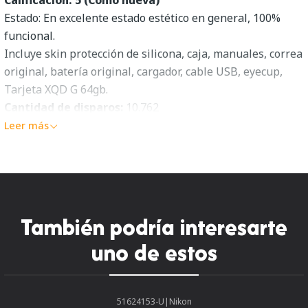
Estado: En excelente estado estético en general, 100%
funcional.
Incluye skin protección de silicona, caja, manuales, correa
original, batería original, cargador, cable USB, eyecup,
Tarjeta XQD G 64gb.
Cantidad de disparos:
10.762
Leer más
Adaptador de Montura Nikon FTZ
Calificación: 5 (Como nuevo)
Estado:
En excelente estado estético en general, 100%
funcional. Incluye caja, ambas tapas y manuales.
También podría interesarte
Grip Empuñadura MB-N11 más Batería EN-EL15C
uno de estos
Calificación: 5 (Como nuevos)
Estado:
En excelente estado estético en general, 100%
funcional. Incluye caja manuales y batería Nikon.
51624153-U
|
Nikon