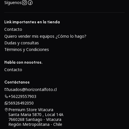
de las cámaras Lumix.El diafragma redondeado de siete
Síguenos
hojas produce una calidad suave fuera de foco cuando se
trabaja con técnicas de poca profundidad de campo.
Link importantes en la tienda
Contacto
Quiero vender mis equipos ¿Cómo lo hago?
Dudas y consultas
Términos y Condiciones
Habla con nosotros.
Contacto
Contáctanos
usados@horizontalfoto.cl
+56229557903
56926492050
Premium Store Vitacura
Santa Maria 5870 , Local 14A
7660268 Santiago - Vitacura
Región Metropolitana - Chile