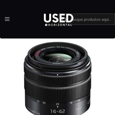
Inicio
Mundo M43
Panasonic Lumix G Vario 14-42mm f/3.5-5.6 II ASPH. MEGA
O.I.S.