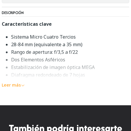
DESCRIPCIÓN
Características clave
Sistema Micro Cuatro Tercios
28-84 mm (equivalente a 35 mm)
Rango de apertura: f/3,5 a f/22
Dos Elementos Asféricos
Estabilización de imagen óptica MEGA
Diafragma redondeado de 7 hojas
Filtro UV de 46 mm
Leer más
Descripción general de
Panasonic Lumix G Vario 45-
150mm f/4-5.6
También podría interesarte
Cubriendo las perspectivas de longitud vertical a