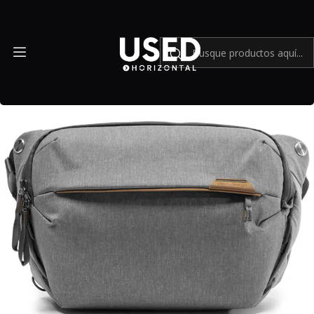
Inicio
Accesorios
Mochilas y Bolsos
Peak Design Everyday Sling v2 (10L, Ash) - Usado