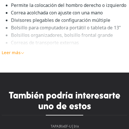
Permite la colocación del hombro derecho o izquierdo
Correa acolchada con ajuste con una mano
Divisores plegables de configuración múltiple
Bolsillo para computadora portátil o tableta de 13"
Bolsillos organizadores, bolsillo frontal grande
Correas de transporte externas
Puntos de fijación de clips de captura
Leer más
Exterior resistente a la intemperie
Paso de manija de equipaje
Se pliega plano, empacable
Peak Design Everyday Sling 10L
También podría interesarte
V2 Resumen
uno de estos
El Everyday Sling v2
de 10L de color ceniza de
Peak
Design
es una opción de transporte versátil con una
correa antideslizante acolchada que se puede configurar
TAPAIRixEF-U
|
Irix