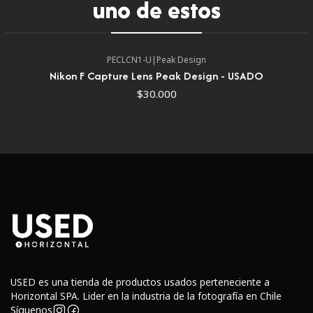
uno de estos
CaptureLENS puedes cambiar las lentes con una mano,
mientras que, al mismo tiempo, tienes un lugar conveniente
para guardar la lente que acabas de quitar. Un beneficio
PECLCN1-U
|
Peak Design
adicional es que al guardar el objetivo fuera de la bolsa de la
Nikon F Capture Lens Peak Design - USADO
cámara, se liberará espacio para otro equipo.
$30.000
USED es una tienda de productos usados perteneciente a
Horizontal SPA. Lider en la industria de la fotografía en Chile
Síguenos