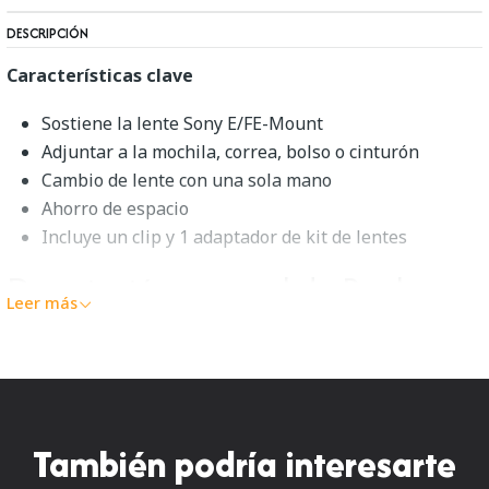
DESCRIPCIÓN
Características clave
Sostiene la lente Sony E/FE-Mount
Adjuntar a la mochila, correa, bolso o cinturón
Cambio de lente con una sola mano
Ahorro de espacio
Incluye un clip y 1 adaptador de kit de lentes
Descripción general de Peak
Leer más
Design CLC-S-1
Para aquellas ocasiones en las que llevas más de un objetivo,
el
Sony E/FE CaptureLENS
de
Peak Design
te ayudará a
cambiar de objetivo más rápido y con mayor versatilidad.
También podría interesarte
Simplemente conecte el clip y el adaptador del kit de lentes
incluido a una mochila, correa, bolsa o cinturón. Con el