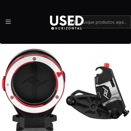
Inicio
Accesorios
Accesorios en general
Peak Design Sony E/FE CaptureLENS - Usado