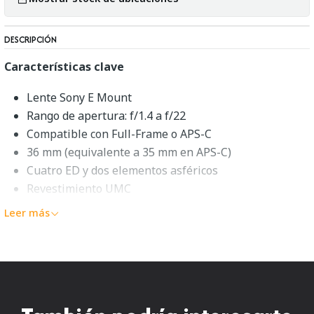
DESCRIPCIÓN
Características clave
Lente Sony E Mount
Rango de apertura: f/1.4 a f/22
Compatible con Full-Frame o APS-C
36 mm (equivalente a 35 mm en APS-C)
Cuatro ED y dos elementos asféricos
Revestimiento UMC
Diseño de enfoque manual
Leer más
Mecanismo de enfoque interno
Apertura circular de ocho hojas
Descripción general de Rokinon
24mm f/1.4