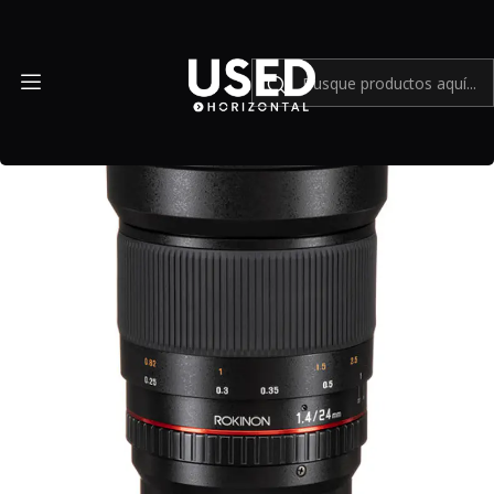
Inicio
Mundo Sony
Rokinon 24mm f/1.4 ED AS IF UMC para Sony E - Usado