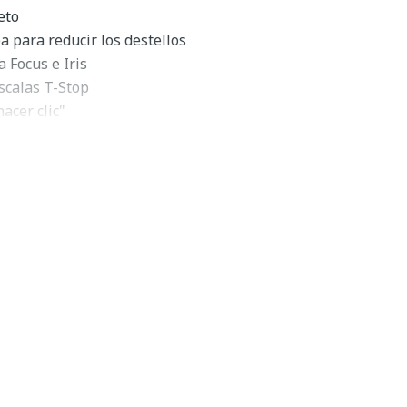
eto
 para reducir los destellos
 Focus e Iris
escalas T-Stop
acer clic"
as
tura
étalo
 roscados de 77 mm
vestimiento multicapa para una reproducción de color
, la lente
Rokinon 35 mm T1.5 Cine DS
responde al
unto de lentes a lo largo del tiempo. El lente viene en
nfoque engranado estándar de la industria y anillos de
ción común con otros lentes Rokinon Cine DS. Para ayudar
 que tienen que trabajar en ambos lados de la lente, las
ue están marcadas en ambos lados de la lente.