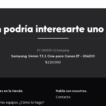
suaves del iris.Una distanci
sujeto.Un parasol de lente t
una caja mate.La lente se ab
poca luz o crear una profu
podría interesarte uno
E112K0335-U
|
Samyang
Samyang 14mm T3.1 Cine para Canon EF - USADO
$220.000
es en la tienda
Habla con nosotros.
Contacto
 mis equipos ¿Cómo lo hago?