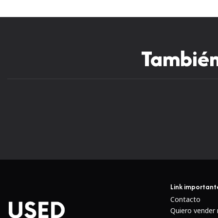
También 
Link important
Contacto
Quiero vender