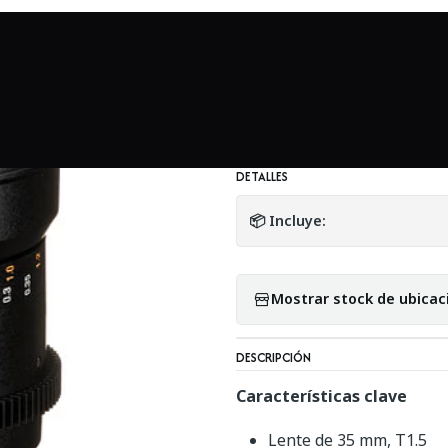
Mundo Sony
Rokinon 35mm T1.5 Cine DS para Sony E-Mount -
|
Rokinon 35mm T1.
Usado
DETALLES
📦 Incluye:
Mostrar stock de ubicac
DESCRIPCIÓN
Características clave
Lente de 35 mm, T1.5