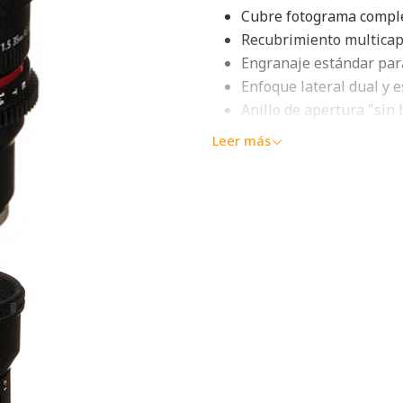
Cubre fotograma compl
Recubrimiento multicapa
Engranaje estándar para
Enfoque lateral dual y 
Anillo de apertura "sin h
Lentes asféricas híbrid
Leer más
Enfoque manual y aper
Parasol extraíble tipo p
Acepta anillos de filtro
Utilizando un proceso de re
uniforme de una lente a otra
desafío de ensamblar un conj
Sony E-Mount y cuenta con e
iris que comparten una posi
a los extractores de enfoque
escalas de apertura y enfoq