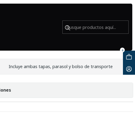
 Usado
5 Cine DS para Sony E-Mount -
0
Incluye ambas tapas, parasol y bolso de transporte
iones