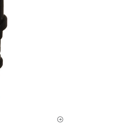
Este objetivo de 35 mm prod
cámara con sensor de fotogr
imágenes nítidamente defin
cromáticas, con una distanc
Un parasol de lente removib
cuando se dispara sin una ca
filtro de 77 mm.
Tenga en cuenta que alguna
obturador al utilizar este ob
Los lentes Ultra Multi Coate
colores de los lentes coinci
un conjunto completo de len
para anillos de enfoque y a
posiciones comunes de enfoqu
cambios de lentes ya que no
enfoque de seguimiento o mot