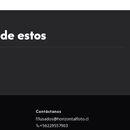
a mínima de enfoque de 12" le permite acercarse al
ipo pétalo removible brinda protección contra destellos sin
re hasta T1.5, lo que brinda la capacidad de disparar con
ndidad de campo extremadamente baja.
 de estos
Contáctanos
usados@horizontalfoto.cl
+56229557903