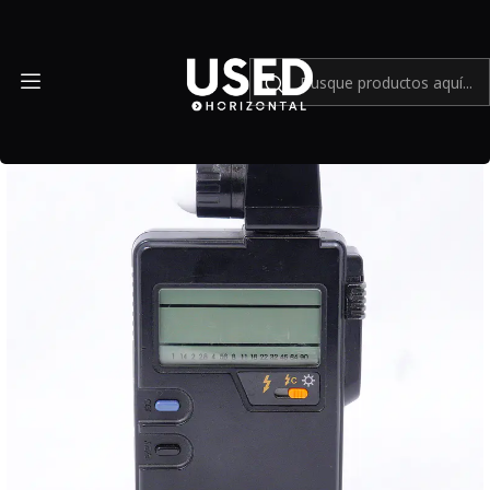
Inicio
Accesorios
Accesorios en general
SEKONIC L-328 DIGILITE F medidor de luz - Usado