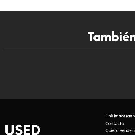
También 
Link important
Contacto
Quiero vender