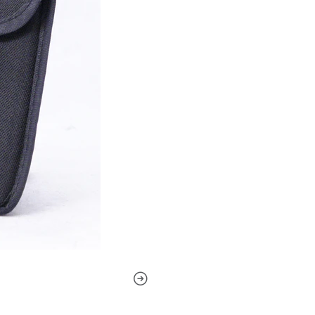
IRND es ideal para cámaras 
posteriormente, una mayor s
utiliza un filtro de densida
sensibilidad a la luz que of
infrarrojos se vuelven más e
control IR comparable para e
sin dejar de mantener los be
neutra.
Tecnología de filtro ganado
Combina el filtro ND con el f
Vidrio blanco de agua
Elimina las imágenes demasi
Exposición de los saldos
Controla la profundidad de
Permite velocidades de obtu
borrosos.