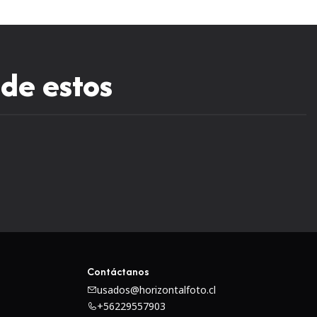
 estuches respectivos.
 de estos
Contáctanos
usados@horizontalfoto.cl
+56229557903