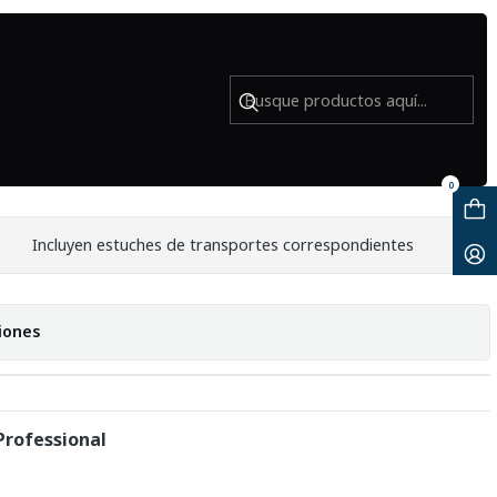
ofessional - Usado
ffen ND e IRND 4x5,6 Professional -
0
Incluyen estuches de transportes correspondientes
iones
 Professional