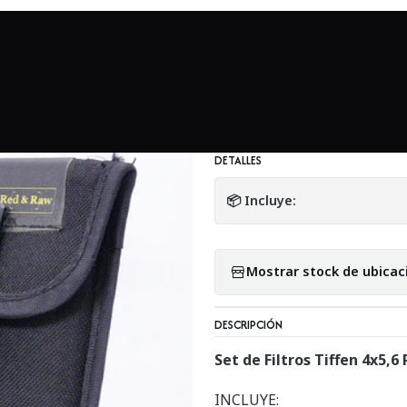
Accesorios en general
Set de Filtros Tiffen ND e IRND 4x5,6 Pr
|
Set de Filtros Ti
Usado
DETALLES
📦 Incluye:
Mostrar stock de ubicac
DESCRIPCIÓN
Set de Filtros Tiffen 4x5,6
INCLUYE: