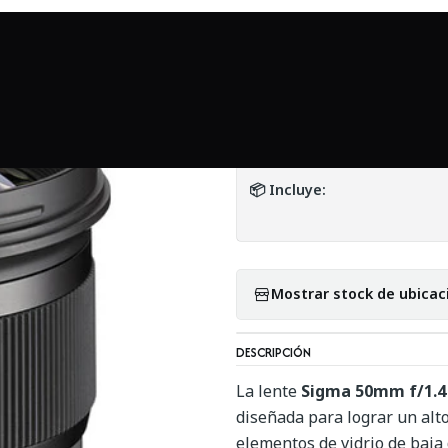
io
Mundo Nikon
Sigma 50mm F1.4 ART. DG HSM para Nikon - U
|
Sigma 50mm F1.4
DETALLES
📦 Incluye:
Mostrar stock de ubicac
DESCRIPCIÓN
La lente
Sigma 50mm f/1.
diseñada para lograr un alt
elementos de vidrio de baja 