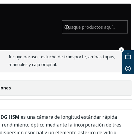
sado
 ART. DG HSM para Nikon - Usado
0
Incluye parasol, estuche de transporte, ambas tapas,
manuales y caja original.
iones
4 DG HSM
es una cámara de longitud estándar rápida
o rendimiento óptico mediante la incorporación de tres
dispersión especial y un elemento asférico de vidrio