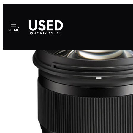
Inic
MENÚ