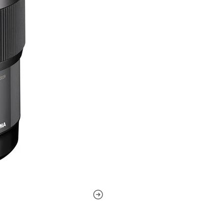
aplicaciones creativas y artís
Elemento Asf
Esta lente ha sido diseñada 
resolución y nitidez junto c
separación del sujeto. Un el
coma sagital y permite el us
claridad mantenidas. Este d
desenfoque de color y otras
para el enfoque selectivo y 
reducir estas aberraciones, 
otras situaciones con fuent
desenfoque cerca de los bor
Elementos esp
dispersión