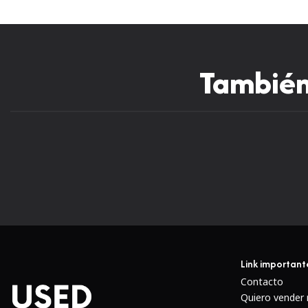
También 
Link important
Contacto
Quiero vender