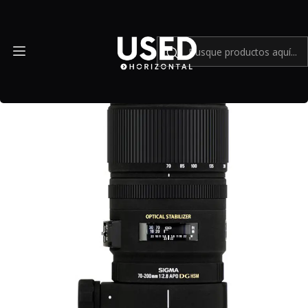
Inicio
Mundo Sony
Sigma 70-200mm f/2.8 EX DG APO OS HSM para Sony A - Usado