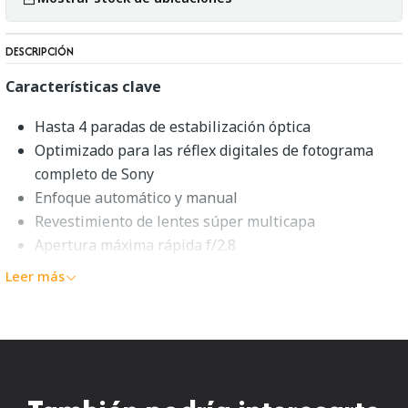
DESCRIPCIÓN
Características clave
Hasta 4 paradas de estabilización óptica
Optimizado para las réflex digitales de fotograma
completo de Sony
Enfoque automático y manual
Revestimiento de lentes súper multicapa
Apertura máxima rápida f/2.8
Motor hipersónico rápido y silencioso (HSM)
Leer más
Tamaño del filtro de 77 mm
Excelente para disparos de acción/con baja luz
55.1" (140cm) Distancia De Enfoque Cercano
Parasol y adaptador incluidos
Descripción general de Sigma