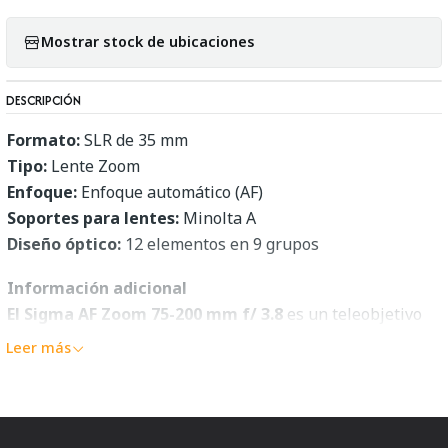
Mostrar stock de ubicaciones
DESCRIPCIÓN
Formato:
SLR de 35 mm
Tipo:
Lente Zoom
Enfoque:
Enfoque automático (AF)
Soportes para lentes:
Minolta A
Diseño óptico:
12 elementos en 9 grupos
Información adicional
El Sigma AF Zoom 75-200 mm f/ 3.8
es un teleobjetivo
zoom con enfoque automático con una velocidad
Leer más
constante del objetivo.
Es afilado cuando está abierto de par en par. Hay una
caída de resolución visible en los bordes a una distancia