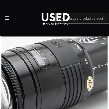
Inicio
Cámaras y lentes análogos
Sigma AF Zoom f/3.8 75-200mm Multi-Coated (para Minolta A) -
Usado